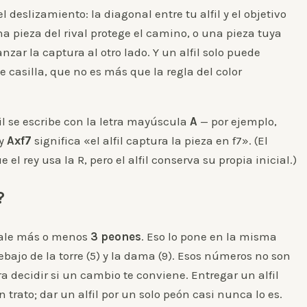
l deslizamiento: la diagonal entre tu alfil y el objetivo
na pieza del rival protege el camino, o una pieza tuya
zar la captura al otro lado. Y un alfil solo puede
e casilla, que no es más que la regla del color
fil se escribe con la letra mayúscula
A
— por ejemplo,
 y
Axf7
significa «el alfil captura la pieza en f7». (El
 el rey usa la R, pero el alfil conserva su propia inicial.)
?
vale más o menos
3 peones
. Eso lo pone en la misma
ebajo de la torre (5) y la dama (9). Esos números no son
a decidir si un cambio te conviene. Entregar un alfil
trato; dar un alfil por un solo peón casi nunca lo es.