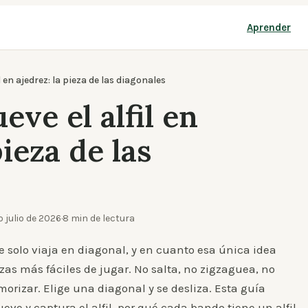
Aprender
 en ajedrez: la pieza de las diagonales
ve el alfil en
pieza de las
o
julio de 2026
·
8
min de lectura
que solo viaja en diagonal, y en cuanto esa única idea
zas más fáciles de jugar. No salta, no zigzaguea, no
orizar. Elige una diagonal y se desliza. Esta guía
e y captura el alfil, por qué cada bando tiene un alfil