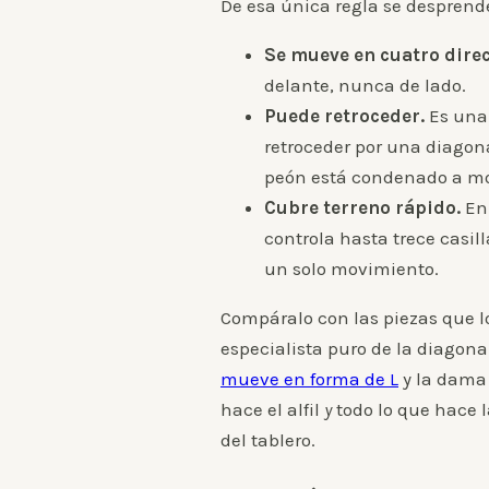
De esa única regla se desprend
Se mueve en cuatro dire
delante, nunca de lado.
Puede retroceder.
Es una 
retroceder por una diagona
peón está condenado a mo
Cubre terreno rápido.
En 
controla hasta trece casill
un solo movimiento.
Compáralo con las piezas que lo 
especialista puro de la diagonal
mueve en forma de L
y la dama 
hace el alfil
y
todo lo que hace l
del tablero.