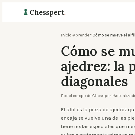
Chesspert
.
Inicio
›
Aprender
›
Cómo se mueve el alfil
Cómo se mue
ajedrez: la 
diagonales
Por el equipo de Chesspert
·
Actualizad
El alfil es la pieza de ajedrez 
encaja se vuelve una de las pie
tiene reglas especiales que mem
cubre exactamente cómo se muev