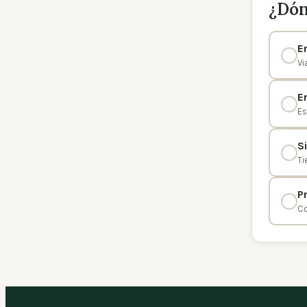
¿Dón
E
Vi
E
Es
S
Ti
P
Co