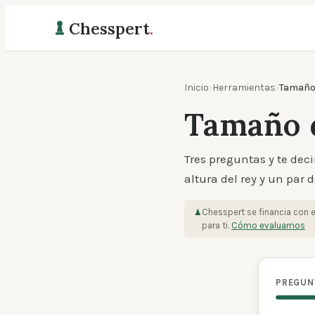
Chesspert
.
Inicio
›
Herramientas
›
Tamaño 
Tamaño d
Tres preguntas y te dec
altura del rey y un par
Chesspert se financia con 
♟
para ti.
Cómo evaluamos
PREGUNT