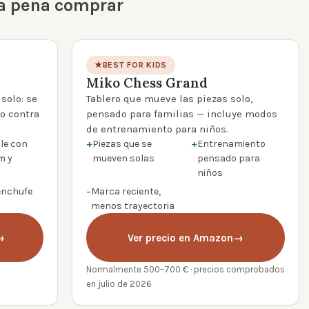
la pena comprar
★
BEST FOR KIDS
Miko Chess Grand
product photo
solo: se
Tablero que mueve las piezas solo,
 o contra
pensado para familias — incluye modos
de entrenamiento para niños.
le con
+
Piezas que se
+
Entrenamiento
m y
mueven solas
pensado para
niños
enchufe
−
Marca reciente,
menos trayectoria
→
Ver precio en Amazon
→
Normalmente 500–700 € · precios comprobados
en julio de 2026