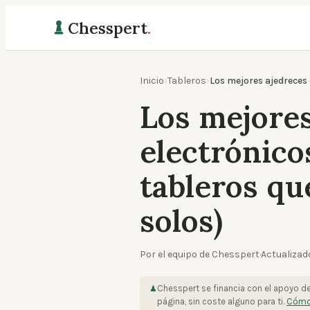
Chesspert
.
Inicio
›
Tableros
›
Los mejores ajedreces 
Los mejores
electrónicos
tableros qu
solos)
Por el equipo de Chesspert
·
Actualizad
Chesspert se financia con el apoyo d
♟
página, sin coste alguno para ti.
Cómo