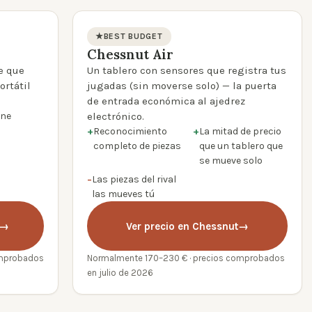
★
BEST BUDGET
Chessnut Air
product photo
e que
Un tablero con sensores que registra tus
ortátil
jugadas (sin moverse solo) — la puerta
de entrada económica al ajedrez
ine
electrónico.
+
Reconocimiento
+
La mitad de precio
completo de piezas
que un tablero que
se mueve solo
−
Las piezas del rival
las mueves tú
→
Ver precio en Chessnut
→
omprobados
Normalmente 170–230 € · precios comprobados
en julio de 2026