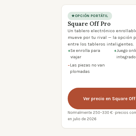
★
OPCIÓN PORTÁTIL
Square Off Pro
product photo
Un tablero electrónico enrollabl
mueve por tu rival — la opción p
entre los tableros inteligentes.
+
Se enrolla para
+
Juego onl
viajar
integrado
−
Las piezas no van
plomadas
Ver precio en Square Off
Normalmente 250–330 € · precios c
en julio de 2026