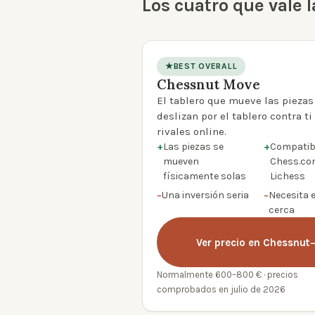
Los cuatro que vale 
★
BEST OVERALL
Chessnut Move
product photo
El tablero que mueve las piezas 
deslizan por el tablero contra ti
rivales online.
+
Las piezas se
+
Compatib
mueven
Chess.co
físicamente solas
Lichess
−
Una inversión seria
−
Necesita 
cerca
Ver precio en Chessnut
Normalmente 600–800 € · precios
comprobados en julio de 2026