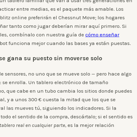
un tablero familiar que van a usar tres generaciones en
practicar entre medias, es el paquete más amable. Los
blitz online preferirán el Chessnut Move; los hogares
eñar tanto como jugar deberían mirar aquí primero. Si
tales, combínalo con nuestra guía de
cómo enseñar
obot funciona mejor cuando las bases ya están puestas.
 se gana su puesto sin moverse solo
 de sensores, no uno que se mueve solo — pero hace algo
 se enrolla. Un tablero electrónico de tamaño
o, que cabe en un tubo cambia los sitios donde puedes
eal, y a unos 300 € cuesta la mitad que los que se
al las mueves tú, siguiendo los indicadores. Si la
odo el sentido de la compra, descártalo; si el sentido es
tablero real en cualquier parte
, es la mejor relación