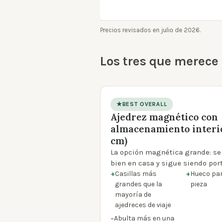
Precios revisados en julio de 2026.
Los tres que merece
★
BEST OVERALL
Ajedrez magnético con
product photo
almacenamiento interio
cm)
La opción magnética grande: se
bien en casa y sigue siendo port
+
Casillas más
+
Hueco pa
grandes que la
pieza
mayoría de
ajedreces de viaje
−
Abulta más en una