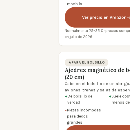
mochila
Ver precio en Amazon
Normalmente 25–35 € · precios com
en julio de 2026
★
PARA EL BOLSILLO
Ajedrez magnético de bo
product photo
(20 cm)
Cabe en el bolsillo de un abrigo
aviones, trenes y salas de esper
+
De bolsillo de
+
Suele cos
verdad
menos de 
−
Piezas incómodas
para dedos
grandes