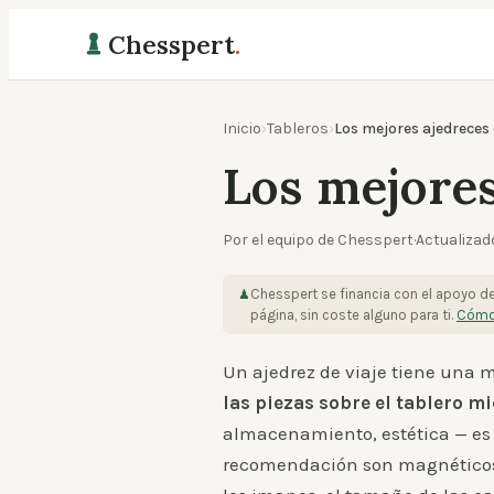
Chesspert
.
Inicio
›
Tableros
›
Los mejores ajedreces 
Los mejores
Por el equipo de Chesspert
·
Actualizad
Chesspert se financia con el apoyo d
♟
página, sin coste alguno para ti.
Cómo
Un ajedrez de viaje tiene una 
las piezas sobre el tablero 
almacenamiento, estética — es 
recomendación son magnéticos, 