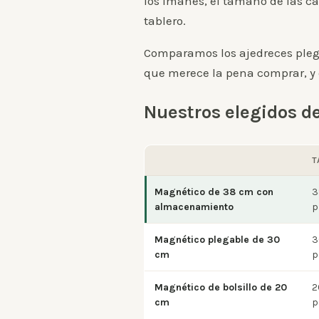
los imanes, el tamaño de las ca
tablero.
Comparamos los ajedreces plega
que merece la pena comprar, y c
Nuestros elegidos de
T
Magnético de 38 cm con
3
almacenamiento
p
Magnético plegable de 30
3
cm
p
Magnético de bolsillo de 20
2
cm
p