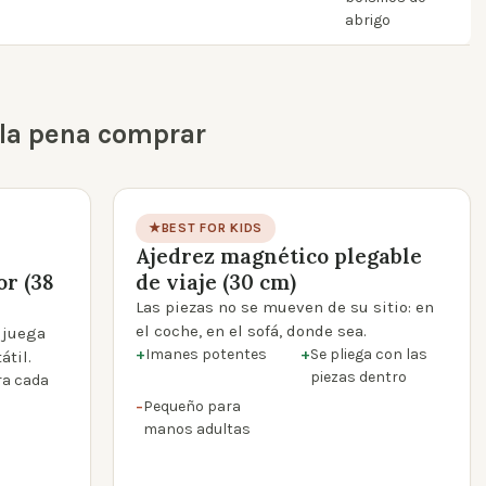
abrigo
 la pena comprar
★
BEST FOR KIDS
Ajedrez magnético plegable
product photo
r (38
de viaje (30 cm)
Las piezas no se mueven de su sitio: en
el coche, en el sofá, donde sea.
 juega
+
Imanes potentes
+
Se pliega con las
átil.
piezas dentro
ra cada
−
Pequeño para
manos adultas