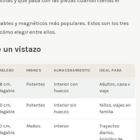
sillas y qué pasa con las piezas cuando cierras el
bles y magnéticos más populares. Estos son los tres
ómo elegir entre ellos.
 un vistazo
ABLERO
IMANES
ALMACENAMIENTO
IDEAL PARA
8 cm,
Potentes
Interior con
Adultos, casa +
legable
huecos
viaje
0 cm,
Potentes
Interior sin
Niños, viajes en
legable
huecos
familia
0 cm,
Medios
Interior
Trayectos
legable
diarios,
bolsillos de