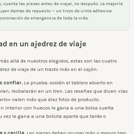
cuenta las piezas antes de viajar, no después. La mayoría
cluyen damas de repuesto — un trozo de cinta adhesiva
 coronación de emergencia de toda la vida.
d en un ajedrez de viaje
ás allá de nuestros elegidos, estas son las cuatro
rez de viaje de un trasto más en el cajón:
 confiar.
La prueba: sostén el tablero abierto en
balan, resbalarán en un tren. Las reseñas que dicen «las
arlo» valen más que diez fotos de producto.
n interior con huecos le gana a una bolsa suelta
su vez le gana a una bolsita aparte que tarde o
 y casilla.
Las piezas deben ocupar más o menos tres