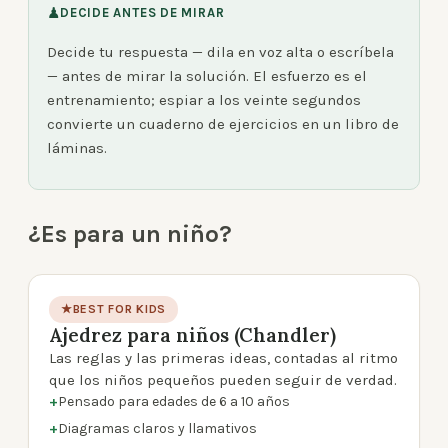
♟
DECIDE ANTES DE MIRAR
Decide tu respuesta — dila en voz alta o escríbela
— antes de mirar la solución. El esfuerzo es el
entrenamiento; espiar a los veinte segundos
convierte un cuaderno de ejercicios en un libro de
láminas.
¿Es para un niño?
★
BEST FOR KIDS
Ajedrez para niños (Chandler)
product photo
Las reglas y las primeras ideas, contadas al ritmo
que los niños pequeños pueden seguir de verdad.
+
Pensado para edades de 6 a 10 años
+
Diagramas claros y llamativos