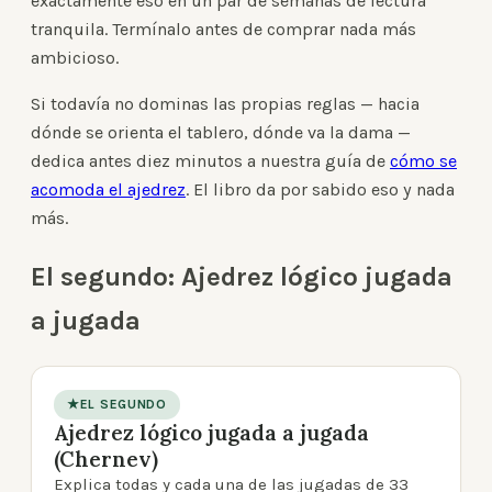
exactamente eso en un par de semanas de lectura
tranquila. Termínalo antes de comprar nada más
ambicioso.
Si todavía no dominas las propias reglas — hacia
dónde se orienta el tablero, dónde va la dama —
dedica antes diez minutos a nuestra guía de
cómo se
acomoda el ajedrez
. El libro da por sabido eso y nada
más.
El segundo: Ajedrez lógico jugada
a jugada
★
EL SEGUNDO
Ajedrez lógico jugada a jugada
product photo
(Chernev)
Explica todas y cada una de las jugadas de 33